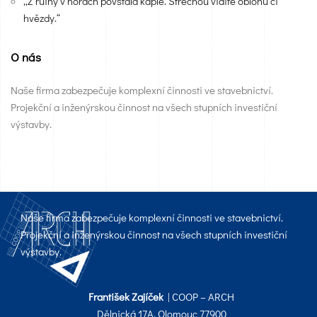
„Z ruiny v horách povstala kaple. Střechou vidíte oblohu či
hvězdy.“
O nás
Naše firma zabezpečuje komplexní činnosti ve stavebnictví.
Projekční a inženýrskou činnost na všech stupních investiční
výstavby.
Naše firma zabezpečuje komplexní činnosti ve stavebnictví.
Projekční a inženýrskou činnost na všech stupních investiční
výstavby.
František Zajíček
| COOP – ARCH
Dělnická 17A, Olomouc 77900