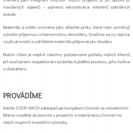
navržených objektů – zejména rekonstrukce interiérů sakrálních
staveb.
Materiály a světlo vnímáme jako důležité prvky, které nám umožňují
vytvářet příjemnou a harmonickou atmosféru. Snažíme se co nejvíce
využívat místní a udržitelné materiály příjemné pro člověka.
Naším cílem je naplnit všechny požadované potřeby našich klientů
při současném respektování podstaty každého prostoru, jeho funkce
a charakteru.
PROVÁDÍME
Ateliér COOP-ARCH zabezpečuje komplexní činnosti ve stavebnictví.
Máme rozsáhlé zkušenosti s projekční a inženýrskou činností na
všech stupních investiční výstavby.