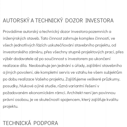
AUTORSKÝ A TECHNICKÝ DOZOR INVESTORA
Provádíme autorský a technický dozor investora pozemních a
inženýrských staveb. Tato činnost zahrnuje komplex činností, ve
všech jednotlivých fázích uskutečňování stavebního projektu, od
investorského záměru, přes všechny stupně projektových prací, přes
výběr dodavatele až po součinnost s investorem po ukončení
realizace díla. Neobsahuje jen jednání s úřady, zajištění stavebního
a jiných povolení, ale kompletní servis ve vztahu ke všem subjektům
po dobu realizace Vašeho projektu. Zajišťujeme veškeré průzkumy,
posudky, hlukové a jiné studie, různá variantní řešení v
požadovaném ekonomickém rámci. Architekt není jen povinnou
právní osobou, je ve skutečnosti spojencem, který zajišťuje kvalitu
projektu.
TECHNICKÁ PODPORA