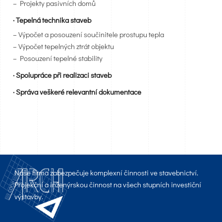
– Projekty pasivních domů
· Tepelná technika staveb
– Výpočet a posouzení součinitele prostupu tepla
– Výpočet tepelných ztrát objektu
– Posouzení tepelné stability
· Spolupráce při realizaci staveb
· Správa veškeré relevantní dokumentace
Naše firma zabezpečuje komplexní činnosti ve stavebnictví.
Projekční a inženýrskou činnost na všech stupních investiční
výstavby.