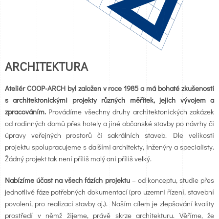
ARCHITEKTURA
Ateliér COOP-ARCH byl založen v roce 1985 a má bohaté zkušenosti
s architektonickými projekty různých měřítek, jejich vývojem a
zpracováním.
Provádíme všechny druhy architektonických zakázek
od rodinných domů přes hotely a jiné občanské stavby po návrhy či
úpravy veřejných prostorů či sakrálních staveb. Dle velikosti
projektu spolupracujeme s dalšími architekty, inženýry a specialisty.
Žádný projekt tak není příliš malý ani příliš velký.
Nabízíme účast na všech fázích projektu
– od konceptu, studie přes
jednotlivé fáze potřebných dokumentací (pro uzemni řízení, stavební
povolení, pro realizaci stavby aj.). Naším cílem je zlepšování kvality
prostředí v němž žijeme, právě skrze architekturu. Věříme, že