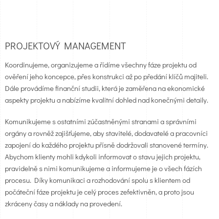
PROJEKTOVÝ MANAGEMENT
Koordinujeme, organizujeme a řídíme všechny fáze projektu od
ověření jeho koncepce, přes konstrukci až po předání klíčů majiteli.
Dále provádíme finanční studii, která je zaměřena na ekonomické
aspekty projektu a nabízíme kvalitní dohled nad konečnými detaily.
Komunikujeme s ostatními zúčastněnými stranami a správními
orgány a rovněž zajišťujeme, aby stavitelé, dodavatelé a pracovníci
zapojení do každého projektu přísně dodržovali stanovené termíny.
Abychom klienty mohli kdykoli informovat o stavu jejich projektu,
pravidelně s nimi komunikujeme a informujeme je o všech fázích
procesu. Díky komunikaci a rozhodování spolu s klientem od
počáteční fáze projektu je celý proces zefektivněn, a proto jsou
zkráceny časy a náklady na provedení.