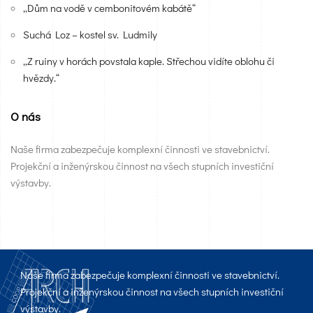
„Dům na vodě v cembonitovém kabátě“
Suchá Loz – kostel sv. Ludmily
„Z ruiny v horách povstala kaple. Střechou vidíte oblohu či
hvězdy.“
O nás
Naše firma zabezpečuje komplexní činnosti ve stavebnictví.
Projekční a inženýrskou činnost na všech stupních investiční
výstavby.
Naše firma zabezpečuje komplexní činnosti ve stavebnictví.
Projekční a inženýrskou činnost na všech stupních investiční
výstavby.