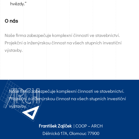
hvězdy.“
O nás
Naše firma zabezpečuje komplexní činnosti ve stavebnictví.
Projekční a inženýrskou činnost na všech stupních investiční
výstavby.
Naše firma zabezpečuje komplexní činnosti ve stavebnictví.
Projekční a inženýrskou činnost na všech stupních investiční
výstavby.
František Zajíček
| COOP – ARCH
Dělnická 17A, Olomouc 77900