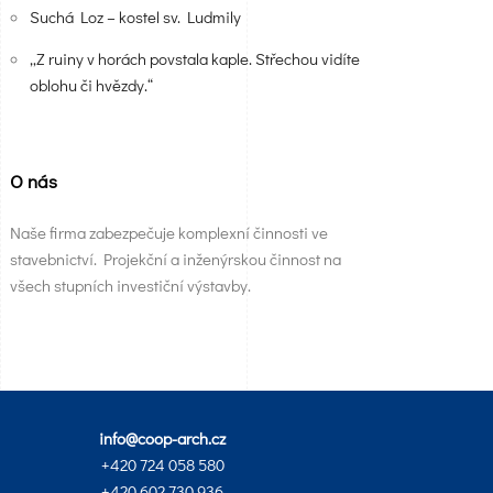
Suchá Loz – kostel sv. Ludmily
„Z ruiny v horách povstala kaple. Střechou vidíte
oblohu či hvězdy.“
O nás
Naše firma zabezpečuje komplexní činnosti ve
stavebnictví. Projekční a inženýrskou činnost na
všech stupních investiční výstavby.
info@coop-arch.cz
+420 724 058 580
+420 602 730 936