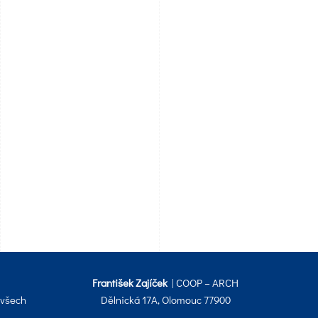
František Zajíček
| COOP – ARCH
 všech
Dělnická 17A, Olomouc 77900