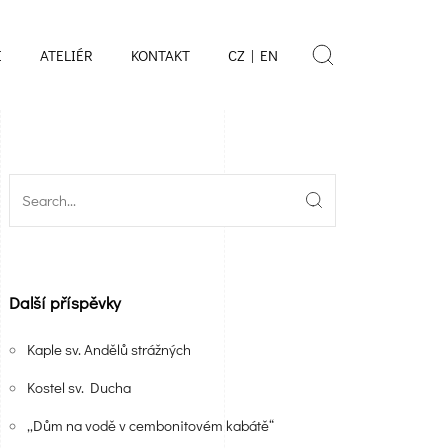
E
ATELIÉR
KONTAKT
CZ | EN
Další příspěvky
Kaple sv. Andělů strážných
Kostel sv. Ducha
„Dům na vodě v cembonitovém kabátě“