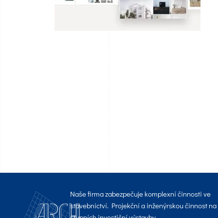
Naše firma zabezpečuje komplexní činnosti ve
stavebnictví. Projekční a inženýrskou činnost na
stupních investiční výstavby.