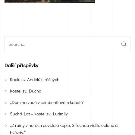
Další příspěvky
Kaple sv. Andělů strážných
Kostel sv. Ducha
„Dům na vodě v cembonitovém kabátě“
Suchá Loz – kostel sv. Ludmily
„Z ruiny v horách povstala kaple. Střechou vidíte oblohu či
hvězdy.“