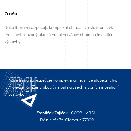
O nás
Naše firma zabezpečuje komplexní činnosti ve stavebnictví.
Projekční a inženýrskou činnost na všech stupních investiční
výstavby.
Naše firma zabezpečuje komplexní činnosti ve stavebnictví.
Projekční a inženýrskou činnost na všech stupních investiční
výstavby.
František Zajíček
| COOP – ARCH
Dělnická 17A, Olomouc 77900