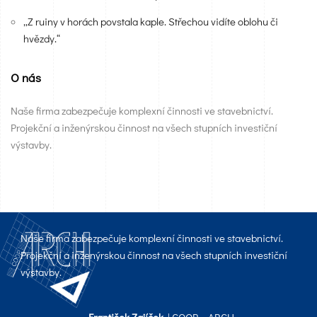
„Z ruiny v horách povstala kaple. Střechou vidíte oblohu či
hvězdy.“
O nás
Naše firma zabezpečuje komplexní činnosti ve stavebnictví.
Projekční a inženýrskou činnost na všech stupních investiční
výstavby.
Naše firma zabezpečuje komplexní činnosti ve stavebnictví.
Projekční a inženýrskou činnost na všech stupních investiční
výstavby.