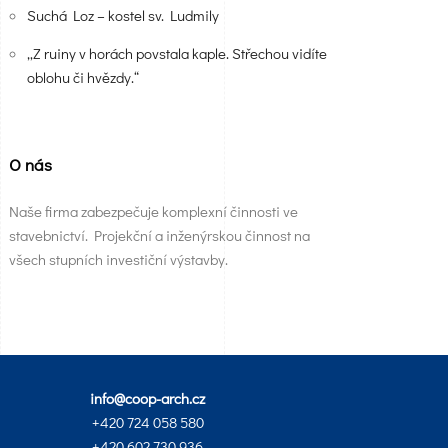
Suchá Loz – kostel sv. Ludmily
„Z ruiny v horách povstala kaple. Střechou vidíte
oblohu či hvězdy.“
O nás
Naše firma zabezpečuje komplexní činnosti ve
stavebnictví. Projekční a inženýrskou činnost na
všech stupních investiční výstavby.
info@coop-arch.cz
+420 724 058 580
+420 602 730 936