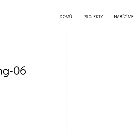
DOMŮ
PROJEKTY
NABÍZÍM
img-06