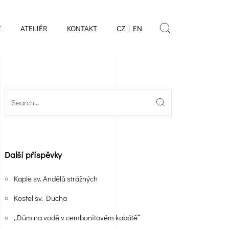
E
ATELIÉR
KONTAKT
CZ | EN
Další příspěvky
Kaple sv. Andělů strážných
Kostel sv. Ducha
„Dům na vodě v cembonitovém kabátě“