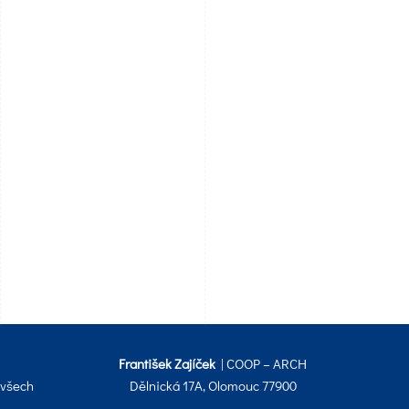
František Zajíček
| COOP – ARCH
 všech
Dělnická 17A, Olomouc 77900