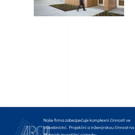
Naše firma zabezpečuje komplexní činnosti ve
stavebnictví. Projekční a inženýrskou činnost na
stupních investiční výstavby.