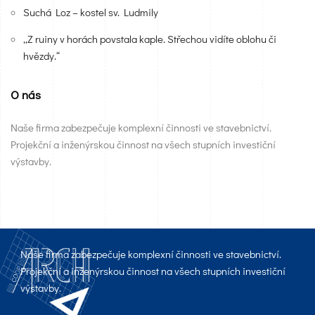
Suchá Loz – kostel sv. Ludmily
„Z ruiny v horách povstala kaple. Střechou vidíte oblohu či
hvězdy.“
O nás
Naše firma zabezpečuje komplexní činnosti ve stavebnictví.
Projekční a inženýrskou činnost na všech stupních investiční
výstavby.
Naše firma zabezpečuje komplexní činnosti ve stavebnictví.
Projekční a inženýrskou činnost na všech stupních investiční
výstavby.