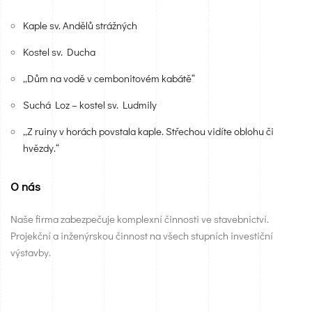
Kaple sv. Andělů strážných
Kostel sv. Ducha
„Dům na vodě v cembonitovém kabátě“
Suchá Loz – kostel sv. Ludmily
„Z ruiny v horách povstala kaple. Střechou vidíte oblohu či
hvězdy.“
O nás
Naše firma zabezpečuje komplexní činnosti ve stavebnictví.
Projekční a inženýrskou činnost na všech stupních investiční
výstavby.