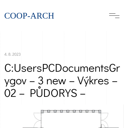
COOP-ARCH
4. 8. 2023
C:UsersPCDocumentsGr
ygov – 3 new – Výkres –
02 – PŮDORYS –