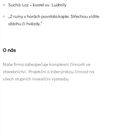
Suchá Loz – kostel sv. Ludmily
„Z ruiny v horách povstala kaple. Střechou vidíte
oblohu či hvězdy.“
O nás
Naše firma zabezpečuje komplexní činnosti ve
stavebnictví. Projekční a inženýrskou činnost na
všech stupních investiční výstavby.