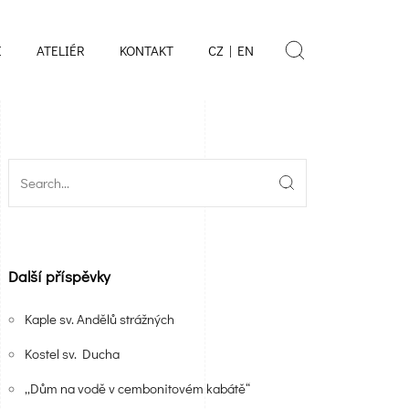
E
ATELIÉR
KONTAKT
CZ | EN
Další příspěvky
Kaple sv. Andělů strážných
Kostel sv. Ducha
„Dům na vodě v cembonitovém kabátě“