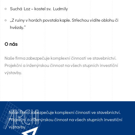
Suchá Loz – kostel sv. Ludmily
„Z ruiny v horách povstala kaple. Střechou vidíte oblohu či
hvězdy.“
O nás
Naše firma zabezpečuje komplexní činnosti ve stavebnictví.
Projekční a inženýrskou činnost na všech stupních investiční
výstavby.
Naše firma zabezpečuje komplexní činnosti ve stavebnictví.
Projekční a inženýrskou činnost na všech stupních investiční
výstavby.