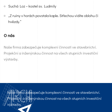
Suchá Loz – kostel sv. Ludmily
„Z ruiny v horách povstala kaple. Střechou vidíte oblohu či
hvězdy.“
O nás
Naše firma zabezpečuje komplexní činnosti ve stavebnictví.
Projekční a inženýrskou činnost na všech stupních investiční
výstavby.
Naše firma zabezpečuje komplexní činnosti ve stavebnictví.
Projekční a inženýrskou činnost na všech stupních investiční
výstavby.