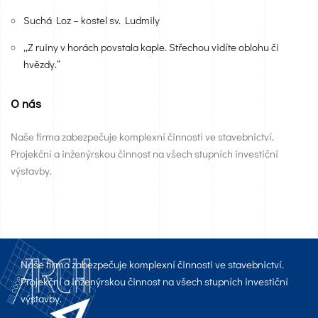
Suchá Loz – kostel sv. Ludmily
„Z ruiny v horách povstala kaple. Střechou vidíte oblohu či
hvězdy.“
O nás
Naše firma zabezpečuje komplexní činnosti ve stavebnictví.
Projekční a inženýrskou činnost na všech stupních investiční
výstavby.
Naše firma zabezpečuje komplexní činnosti ve stavebnictví.
Projekční a inženýrskou činnost na všech stupních investiční
výstavby.