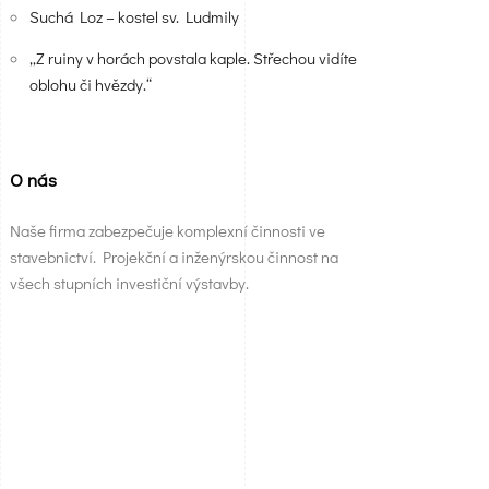
Suchá Loz – kostel sv. Ludmily
„Z ruiny v horách povstala kaple. Střechou vidíte
oblohu či hvězdy.“
O nás
Naše firma zabezpečuje komplexní činnosti ve
stavebnictví. Projekční a inženýrskou činnost na
všech stupních investiční výstavby.