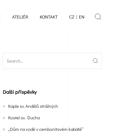
E
ATELIÉR
KONTAKT
CZ | EN
Další příspěvky
Kaple sv. Andělů strážných
Kostel sv. Ducha
„Dům na vodě v cembonitovém kabátě“