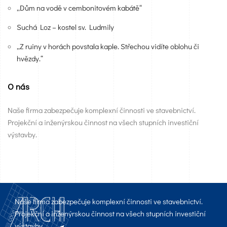
„Dům na vodě v cembonitovém kabátě“
Suchá Loz – kostel sv. Ludmily
„Z ruiny v horách povstala kaple. Střechou vidíte oblohu či
hvězdy.“
O nás
Naše firma zabezpečuje komplexní činnosti ve stavebnictví.
Projekční a inženýrskou činnost na všech stupních investiční
výstavby.
Naše firma zabezpečuje komplexní činnosti ve stavebnictví.
Projekční a inženýrskou činnost na všech stupních investiční
výstavby.