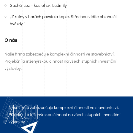
Suchá Loz – kostel sv. Ludmily
„Z ruiny v horách povstala kaple. Střechou vidíte oblohu či
hvězdy.“
O nás
Naše firma zabezpečuje komplexní činnosti ve stavebnictví.
Projekční a inženýrskou činnost na všech stupních investiční
výstavby.
Naše firma zabezpečuje komplexní činnosti ve stavebnictví.
Projekční a inženýrskou činnost na všech stupních investiční
výstavby.