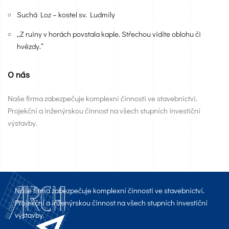
Suchá Loz – kostel sv. Ludmily
„Z ruiny v horách povstala kaple. Střechou vidíte oblohu či
hvězdy.“
O nás
Naše firma zabezpečuje komplexní činnosti ve stavebnictví.
Projekční a inženýrskou činnost na všech stupních investiční
výstavby.
Naše firma zabezpečuje komplexní činnosti ve stavebnictví.
Projekční a inženýrskou činnost na všech stupních investiční
výstavby.