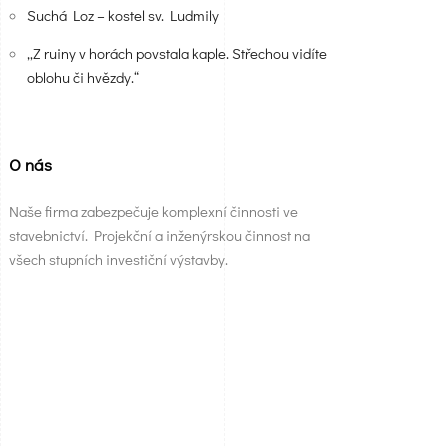
Suchá Loz – kostel sv. Ludmily
„Z ruiny v horách povstala kaple. Střechou vidíte
oblohu či hvězdy.“
O nás
Naše firma zabezpečuje komplexní činnosti ve
stavebnictví. Projekční a inženýrskou činnost na
všech stupních investiční výstavby.