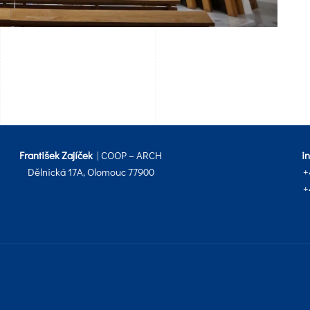
František Zajíček
| COOP – ARCH
i
Dělnická 17A, Olomouc 77900
+
+