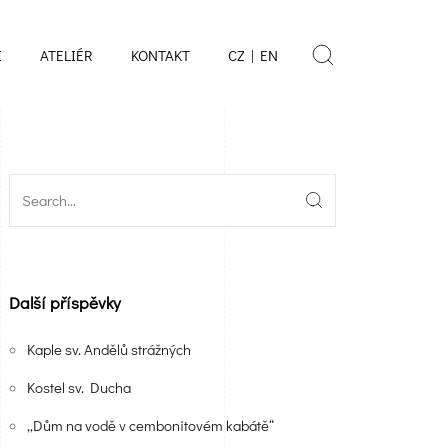
E
ATELIÉR
KONTAKT
CZ | EN
Další příspěvky
Kaple sv. Andělů strážných
Kostel sv. Ducha
„Dům na vodě v cembonitovém kabátě“