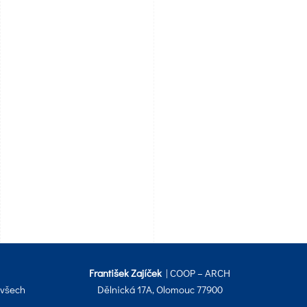
František Zajíček
| COOP – ARCH
 všech
Dělnická 17A, Olomouc 77900