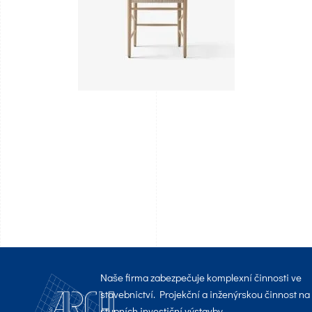
Naše firma zabezpečuje komplexní činnosti ve
stavebnictví. Projekční a inženýrskou činnost na
stupních investiční výstavby.