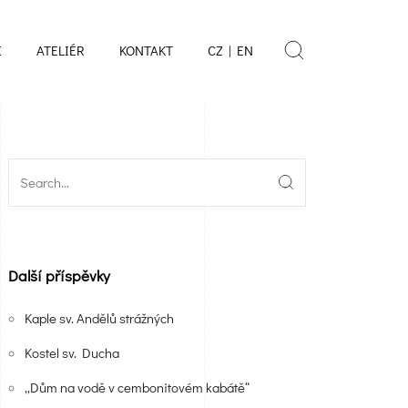
E
ATELIÉR
KONTAKT
CZ | EN
Další příspěvky
Kaple sv. Andělů strážných
Kostel sv. Ducha
„Dům na vodě v cembonitovém kabátě“