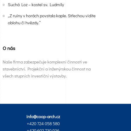
Suchá Loz – kostel sv. Ludmily
„Z ruiny v horách povstala kaple. Střechou vidíte
oblohu či hvězdy.“
O nás
Naše firma zabezpečuje komplexní činnosti ve
stavebnictví. Projekční a inženýrskou činnost na
všech stupních investiční výstavby.
info@coop-arch.cz
+420 724 058 580
+420 602 730 936