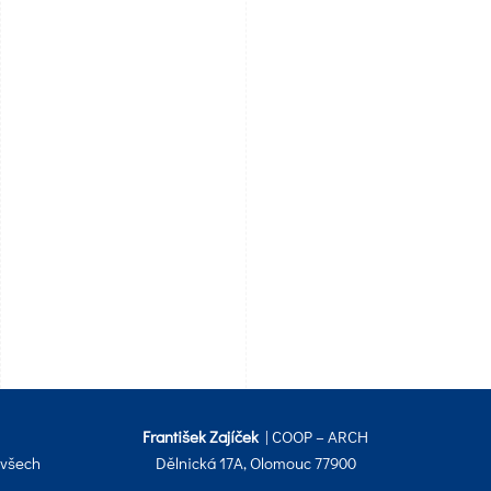
František Zajíček
| COOP – ARCH
 všech
Dělnická 17A, Olomouc 77900