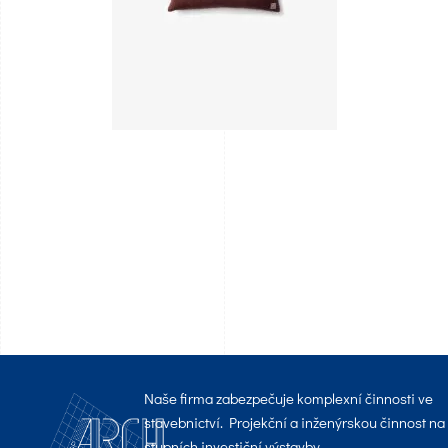
Naše firma zabezpečuje komplexní činnosti ve
stavebnictví. Projekční a inženýrskou činnost na
stupních investiční výstavby.