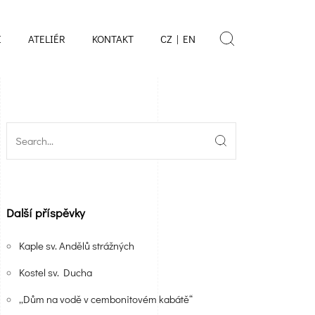
E
ATELIÉR
KONTAKT
CZ | EN
Další příspěvky
Kaple sv. Andělů strážných
Kostel sv. Ducha
„Dům na vodě v cembonitovém kabátě“