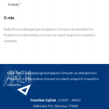
hvězdy.“
O nás
Naše firma zabezpečuje komplexní činnosti ve stavebnictví.
Projekční a inženýrskou činnost na všech stupních investiční
výstavby.
Naše firma zabezpečuje komplexní činnosti ve stavebnictví.
Projekční a inženýrskou činnost na všech stupních investiční
výstavby.
František Zajíček
| COOP – ARCH
Dělnická 17A, Olomouc 77900