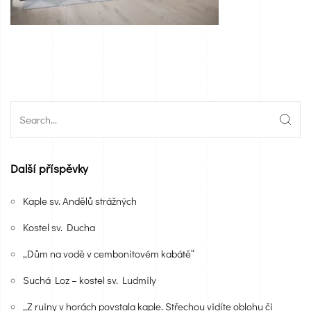
Další příspěvky
Kaple sv. Andělů strážných
Kostel sv. Ducha
„Dům na vodě v cembonitovém kabátě“
Suchá Loz – kostel sv. Ludmily
„Z ruiny v horách povstala kaple. Střechou vidíte oblohu či