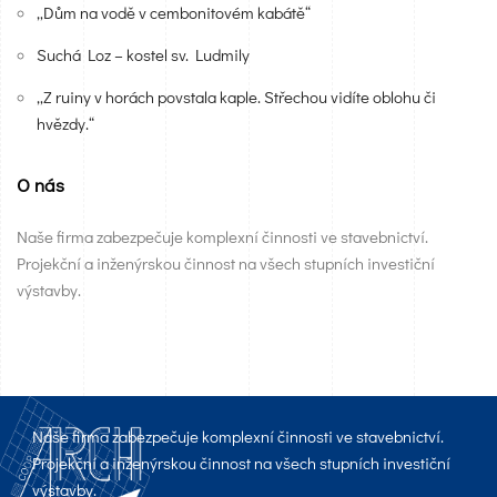
„Dům na vodě v cembonitovém kabátě“
Suchá Loz – kostel sv. Ludmily
„Z ruiny v horách povstala kaple. Střechou vidíte oblohu či
hvězdy.“
O nás
Naše firma zabezpečuje komplexní činnosti ve stavebnictví.
Projekční a inženýrskou činnost na všech stupních investiční
výstavby.
Naše firma zabezpečuje komplexní činnosti ve stavebnictví.
Projekční a inženýrskou činnost na všech stupních investiční
výstavby.